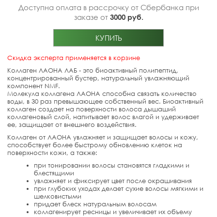
Доступна оплата в рассрочку от Сбербанка при
заказе от
3000 руб.
КУПИТЬ
Скидка эксперта применяется в корзине
Коллаген ЛАОНА ЛАБ - это биоактивный полипептид,
концентрированный бустер, натуральный увлажняющий
компонент NMF.
Молекула коллагена ЛАОНА способна связать количество
воды, в 30 раз превышающее собственный вес. Биоактивный
коллаген создает на поверхности волоса дышаший
коллагеновый слой, напитывает волос влагой и удерживает
ее, защищает от внешнего воздействия.
Коллаген от ЛАОНА увлажняет и защищает волосы и кожу,
способствует более быстрому обновлению клеток на
поверхности кожи, а также:
при тонировании волосы становятся гладкими и
блестящими
увлажняет и фиксирует цвет после окрашивания
при глубоких уходах делает сухие волосы мягкими и
шелковистыми
придает блеск натуральным волосам
коллагенирует ресницы и увеличивает их объему