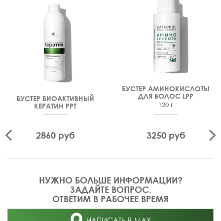
Лайфхак #2:
Действие коллагена усиливается при
нанесении 1-5 капель коллагена под тканевые маски и
патчи.
Лайфхак #3:
Рекомендуется совместное применение
коллагена и серебра для ухода за кожей при солнечных
ожогах, раздражения, после депиляция в соотношении 1
: 1.
БУСТЕР АМИНОКИСЛОТЫ
ДЛЯ ВОЛОС LPP
БУСТЕР БИОАКТИВНЫЙ
120 г
КЕРАТИН PPT
2860 руб
3250 руб
НУЖНО БОЛЬШЕ ИНФОРМАЦИИ?
ЗАДАЙТЕ ВОПРОС.
ОТВЕТИМ В РАБОЧЕЕ ВРЕМЯ
НАПИСАТЬ В MAX